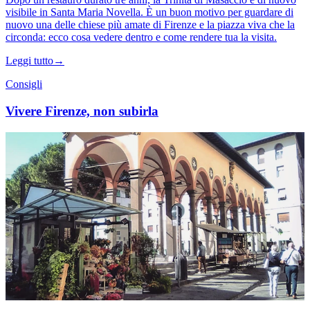
visibile in Santa Maria Novella. È un buon motivo per guardare di
nuovo una delle chiese più amate di Firenze e la piazza viva che la
circonda: ecco cosa vedere dentro e come rendere tua la visita.
Leggi tutto
→
Consigli
Vivere Firenze, non subirla