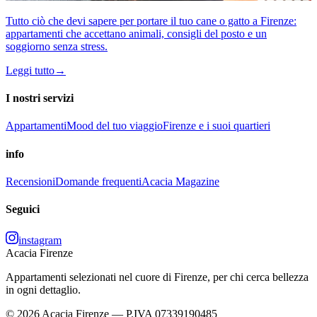
Tutto ciò che devi sapere per portare il tuo cane o gatto a Firenze:
appartamenti che accettano animali, consigli del posto e un
soggiorno senza stress.
Leggi tutto
→
I nostri servizi
Appartamenti
Mood del tuo viaggio
Firenze e i suoi quartieri
info
Recensioni
Domande frequenti
Acacia Magazine
Seguici
instagram
Acacia Firenze
Appartamenti selezionati nel cuore di Firenze, per chi cerca bellezza
in ogni dettaglio.
© 2026 Acacia Firenze — P.IVA 07339190485