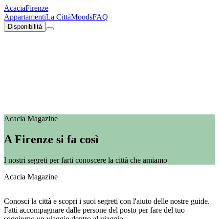
Acacia
Firenze
Appartamenti
La Città
Moods
FAQ
Disponibilità
Acacia Magazine
A Firenze si fa così
I nostri segreti per farti conoscere la città che amiamo
Acacia Magazine
Conosci la città e scopri i suoi segreti con l'aiuto delle nostre guide.
Fatti accompagnare dalle persone del posto per fare del tuo
soggiorno un viaggio dentro al viaggio.