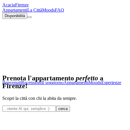
Acacia
Firenze
Appartamenti
La Città
Moods
FAQ
Disponibilità
Prenota l'appartamento
perfetto
a
Benvenuti
Recensioni
Il soggiorno
Appartamenti
Moods
Esperienze
Firenze!
Scopri la città con chi la abita da sempre.
cerca